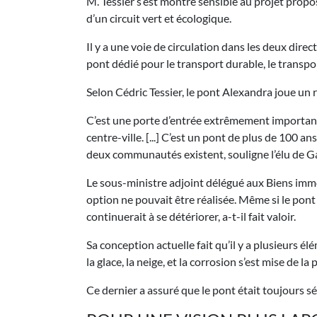
M. Tessier s’est montré sensible au projet propo
d’un circuit vert et écologique.
Il y a une voie de circulation dans les deux direct
pont dédié pour le transport durable, le transport c
Selon Cédric Tessier, le pont Alexandra joue un 
C’est une porte d’entrée extrêmement importante
centre-ville. [...] C’est un pont de plus de 100 a
deux communautés existent, souligne l’élu de G
Le sous-ministre adjoint délégué aux Biens immo
option ne pouvait être réalisée. Même si le pont
continuerait à se détériorer, a-t-il fait valoir.
Sa conception actuelle fait qu’il y a plusieurs é
la glace, la neige, et la corrosion s’est mise de la
Ce dernier a assuré que le pont était toujours sé