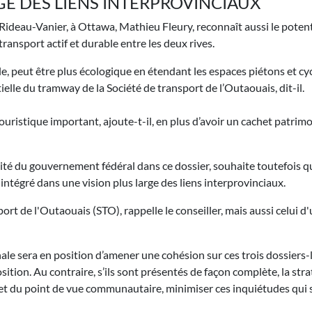
GE DES LIENS INTERPROVINCIAUX
r Rideau-Vanier, à Ottawa, Mathieu Fleury, reconnaît aussi le potent
ransport actif et durable entre les deux rives.
e, peut être plus écologique en étendant les espaces piétons et cy
elle du tramway de la Société de transport de l’Outaouais, dit-il.
ristique important, ajoute-t-il, en plus d’avoir un cachet patrimo
ilité du gouvernement fédéral dans ce dossier, souhaite toutefois q
ntégré dans une vision plus large des liens interprovinciaux.
port de l'Outaouais (STO), rappelle le conseiller, mais aussi celui d
ale sera en position d’amener une cohésion sur ces trois dossiers-l
ition. Au contraire, s’ils sont présentés de façon complète, la stra
fs et du point de vue communautaire, minimiser ces inquiétudes qui