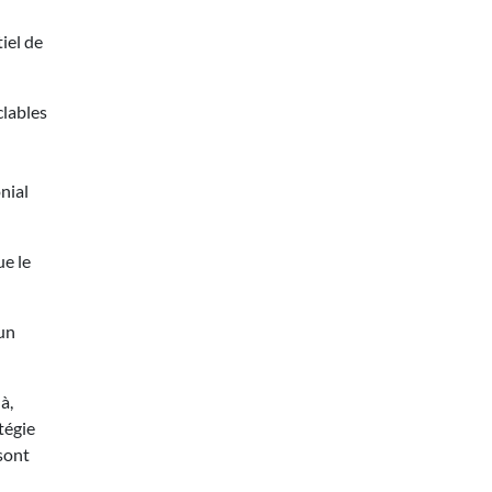
iel de
clables
nial
ue le
'un
à,
tégie
 sont