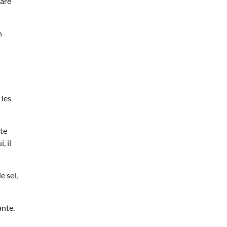
hare
n
 les
tte
, il
e sel,
ante.