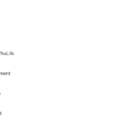
ui, ils
ement
e
d