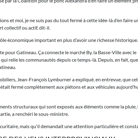
sé par la Coalition pour le pont Alexandra d’en faire un élément p
ions et moi, je ne suis pas du tout fermé à cette idée-là d’en faire u
ollectif ou actif, dit-il.
rôle économique important en plus d’avoir une richesse historique.
 pour Gatineau. Ça connecte le marché By, la Basse-Ville avec le
ns qui relie les communautés depuis ce temps-là. Depuis, en fait, que
atineau.
biliers, Jean-François Lymburner a expliqué, en entrevue, que ce
 était fermé complètement aux piétons et aux véhicules aujourd’hui
léments structuraux qui sont exposés aux éléments comme la pluie, l
 partie, a renchéri le sous-ministre.
curitaire, mais qu'il demandait une attention particulière et const