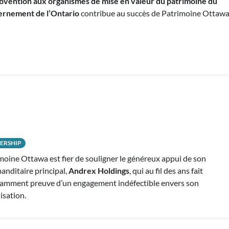
bvention aux organismes de mise en valeur du patrimoine du
rnement de l’Ontario
contribue au succès de Patrimoine Ottawa
ERSHIP
moine Ottawa est fier de souligner le généreux appui de son
nditaire principal,
Andrex Holdings
, qui au fil des ans fait
amment preuve d’un engagement indéfectible envers son
isation.