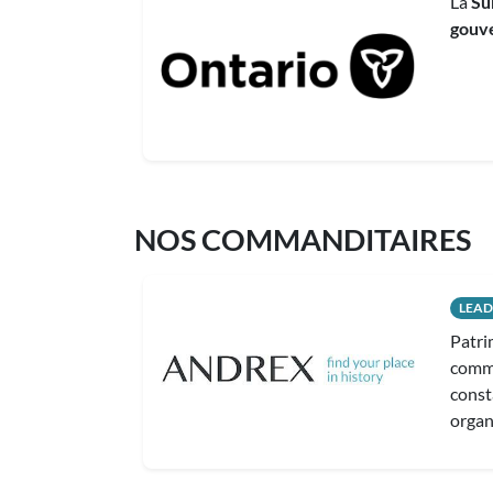
La
Su
gouve
NOS COMMANDITAIRES
LEAD
Patri
comma
const
organ