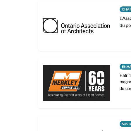
CHA
L’
Asso
du po
ENH
Patrim
maço
de co
SUST