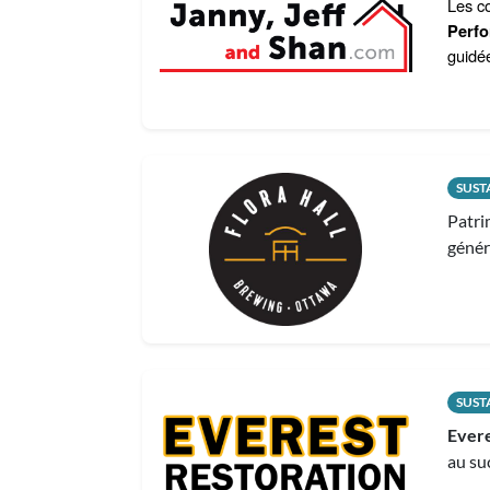
Les co
Perfo
guidé
SUST
Patri
génér
SUST
Evere
au su