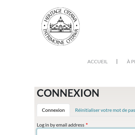
Aller au contenu principal
NAVIGATION PRINCIPALE
ACCUEIL
À 
CONNEXION
ONGLETS PRINCIPAUX
Connexion
Réinitialiser votre mot de pa
Log in by email address